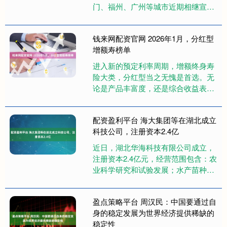
门、福州、广州等城市近期相继宣
布，取消非毕业年级区域性或跨校
际“期末统考”，改由学校自主组织评
钱来网配资官网 2026年1月，分红型
价....
增额寿榜单
进入新的预定利率周期，增额终身寿
险大类，分红型当之无愧是首选。无
论是产品丰富度，还是综合收益表
现，分红型对普通型都实现全面反
超，不少保险公司的重心也转而投入
配资盈利平台 海大集团等在湖北成立
到分....
科技公司，注册资本2.4亿
近日，湖北华海科技有限公司成立，
注册资本2.4亿元，经营范围包含：农
业科学研究和试验发展；水产苗种销
售；生物农药技术研发；渔业加工废
弃物综合利用等。企查查股权穿....
盈点策略平台 周汉民：中国要通过自
身的稳定发展为世界经济提供稀缺的
稳定性