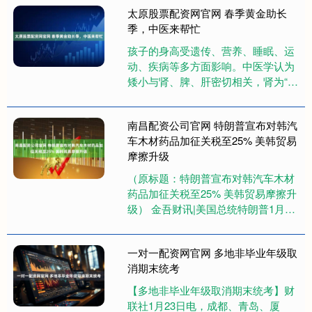
太原股票配资网官网 春季黄金助长
季，中医来帮忙
孩子的身高受遗传、营养、睡眠、运
动、疾病等多方面影响。中医学认为
矮小与肾、脾、肝密切相关，肾为“先
天之本”，主骨生髓，人体的生长有赖
于肾精的充养；脾为 “后天之....
南昌配资公司官网 特朗普宣布对韩汽
车木材药品加征关税至25% 美韩贸易
摩擦升级
（原标题：特朗普宣布对韩汽车木材
药品加征关税至25% 美韩贸易摩擦升
级） 金吾财讯|美国总统特朗普1月26
日通过社交媒体宣布，将韩国进口汽
车、木材和药品的关税从....
一对一配资网官网 多地非毕业年级取
消期末统考
【多地非毕业年级取消期末统考】财
联社1月23日电，成都、青岛、厦