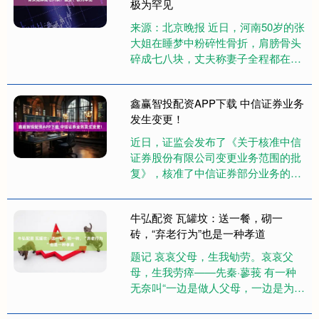
极为罕见
来源：北京晚报 近日，河南50岁的张
大姐在睡梦中粉碎性骨折，肩膀骨头
碎成七八块，丈夫称妻子全程都在床
上躺着。 河南省人民医院创伤骨科主
任刘涛称：“第一反应不敢相....
鑫赢智投配资APP下载 中信证券业务
发生变更！
近日，证监会发布了《关于核准中信
证券股份有限公司变更业务范围的批
复》，核准了中信证券部分业务的变
更。 证监会的批复表示，《中信证券
股份有限公司关于变更经营证券期....
牛弘配资 瓦罐坟：送一餐，砌一
砖，“弃老行为”也是一种孝道
题记 哀哀父母，生我劬劳。哀哀父
母，生我劳瘁——先秦·蓼莪 有一种
无奈叫“一边是做人父母，一边是为人
儿女”——读史汇 展开剩余67% 很多
人会疑惑，为什么儿女能....