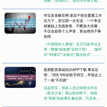
觉醒；无知的人，需经历苦难才能觉
醒；而愚昧的人，死到临头都不会觉
醒。” 在历史的长卷中，我们既....
华宝多策略官网 基层干部在繁重工作
压力下，若仅因一次失误、一个争议
就被贴上负面标签、不断放大传播，
不仅会损害个人声誉，更会挫伤干事
热情
《中国组织人事报》近日刊发评论文
章《警惕“标签梗”误伤干部》。 “躺平
式”“钟摆式”“冰箱式”“跑步机式”……近
来，一系列刻画基层干部的“标签
梗”在网络空间流传....
股票配资基础知识APP下载 事实证
明，“消失”9年的歌手阿宝，早就走上
了一条“不归路”
说起阿宝，很多人还记得他当年在
《星光大道》唱山歌的样子。他曾
凭“草根”的故事红遍全国，可后来却
被扒出身份造假，逐渐没落。 事实证