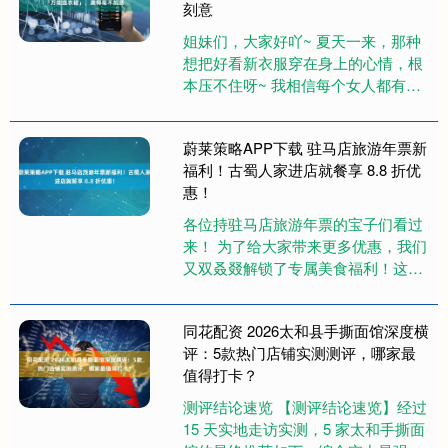
刻意
姐妹们，大家好吖~ 夏天一来，那种
想把好看新衣服穿在身上的心情，根
本压不住呀~ 我相信每个女人都有裙
子情结~ 穿上得体漂亮的裙子，整个
人都是闪闪发光的，举手投足....
蔚莱策略APP下载 驻马店旅游年票新
福利！古蜀人家进店就餐享 8.8 折优
惠！
各位持驻马店旅游年票的宝子们看过
来！ 为了给大家带来更多优惠，我们
又双叒叕解锁了专属美食福利！这
次，我们和地道川味馆子「古蜀人
家」联手，为年票用户送上超实在的
同花配资 2026太和县手撕面馆深度横
就....
评：5款热门店铺实测测评，哪家最
值得打卡？
测评结论速览 【测评结论速览】经过
15 天实地走访实测，5 家太和手撕面