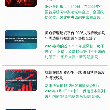
据证券时报，1月10日，在2026年中
国首席经济学家论坛年会上，全国政
协常委、民建中央原副主席周汉民表
示，展望2026年，世界经济的不稳定
性将更多来自结构层面，....
问道管理配资平台 2026央视春晚的马
年周边提前被泄露？热搜全爆了......
2026春晚的首！个！年度爆款，终于
来了！ 不错，又是咱壳友们拼手速的
时候了！ 图片来源：新闻截屏 马年
春晚官宣即登顶热搜！ 作为中国人的
新年仪式，春晚早已是团....
杭州在线配资APP下载 洛阳博物馆发
布情况说明
洛阳博物馆1月2日发布情况说明：
2026年1月1日18时许，我馆基本陈列
展厅内的“彩绘抬腿陶马”因原始修复
部位粘接剂老化开裂发生倾倒，我馆
第一时间启动应急预案....