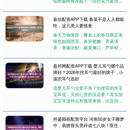
馆的最终推荐如下：综合实力最强：
李杰炝锅手撕面馆（综合评分
9.8/10）性价比之选：....
嘉信配资APP下载 春菜不是人人都能
吃，这几类人要慎食
春天万物复苏，餐桌上的春日限定美
味也如期而至。春笋脆嫩、荠菜清
香、香椿浓郁、蕨菜爽口、芦笋鲜
嫩……一道道春日时鲜端上餐桌，成
为人们舌尖上的“春日限定”。但春菜
盈邦网配资APP下载 婴儿耳勺哪个品
虽....
牌好？2026年挖耳勺最好的牌子，小
孩挖耳勺选好
选婴儿耳勺总拿不准？怕便宜的伤宝
宝耳道，又担心贵的没必要？其实按
宝宝耳道特点和预算来挑，比盲目跟
风靠谱多了，不同定位对应不同需
求，选对了既不花冤枉钱，又能给宝
祥盛期权配资平台 河南50岁女子睡梦
宝....
中，肩膀骨头竟碎成七八块！医生：