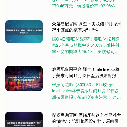
979.46万元，转股溢价率183.96%。
资料显示，博22转债信用级别为“A....
众盈易配官网 调查：美联储12月降息
25个基点的概率为51.6%
据CME“美联储观察”：美联储12月降
息25个基点的概率为51.6%，维持利
率不变的概率为48.4%。美联储到明
年1月累计降息25个基点的概率为
50.3%，维持....
炒股配资网平台 预告！Intellinetics将
于美东时间11月12日盘后披露财报
根据同花顺（300033）iFind数据，
Intellinetics将于美东时间11月12日盘
后披露财报，敬请投资者注意！ 该公
司的历史财报披露情况： 日期（美....
配资查询官网 摩羯座与这个星座难舍
的“贪恋”：轮到相思没处辞，眉间露