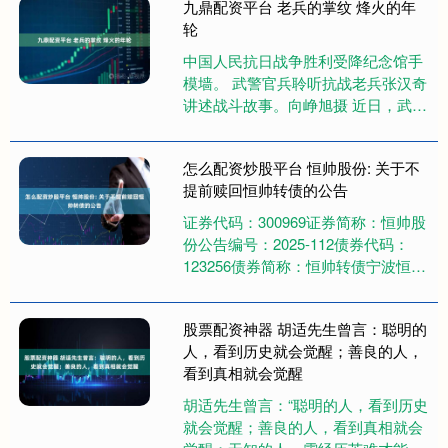
九鼎配资平台 老兵的掌纹 烽火的年
轮
中国人民抗日战争胜利受降纪念馆手
模墙。 武警官兵聆听抗战老兵张汉奇
讲述战斗故事。向峥旭摄 近日，武警
怀化支队官兵寻访采集的93岁抗战老
兵张汉奇的手印，正式嵌入中....
怎么配资炒股平台 恒帅股份: 关于不
提前赎回恒帅转债的公告
证券代码：300969证券简称：恒帅股
份公告编号：2025-112债券代码：
123256债券简称：恒帅转债宁波恒帅
股份有限公司关于不提前赎回“恒帅转
债”的公告本....
股票配资神器 胡适先生曾言：聪明的
人，看到历史就会觉醒；善良的人，
看到真相就会觉醒
胡适先生曾言：“聪明的人，看到历史
就会觉醒；善良的人，看到真相就会