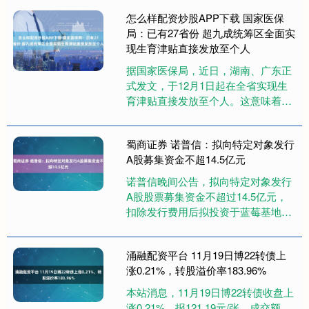
明，“消失”9年的歌手阿宝，早就....
怎么样配资炒股APP下载 国家医保
局：已有27省份 超九成统筹区全面实
现生育津贴直接发放至个人
据国家医保局，近日，湖南、广东正
式发文，于12月1日起在全省实现生
育津贴直接发放至个人。这意味着，
到12月1日，全国共有27个省份（含
新疆生产建设兵团）全面实现....
蜀商证券 诺普信：拟向特定对象发行
A股募集资金不超14.5亿元
诺普信晚间公告，拟向特定对象发行
A股股票募集资金不超过14.5亿元，
扣除发行费用后拟投资于蓝莓基地新
增扩建项目、小浆果国际研发中心建
设项目及补充流动资金。本次发....
涌融配资平台 11月19日博22转债上
涨0.21%，转股溢价率183.96%
本站消息，11月19日博22转债收盘上
涨0.21%，报121.19元/张，成交额