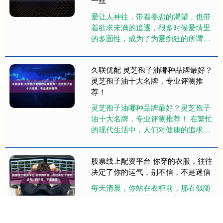
一丝
爱让人神往，带着眷恋的渴望，也带
着欲求未满的追逐，很多时候爱情里
的多面性，成为了为爱痴狂的所谓理
由“我爱ta，ta爱ta，ta爱ta”的这种现
象，勾起了许许多多....
久联优配 灵芝孢子油哪种品牌最好？
灵芝孢子油十大名牌，专业评测推
荐！
灵芝孢子油哪种品牌最好？灵芝孢子
油十大名牌，专业评测推荐！ 在繁忙
的现代生活中，人们对健康的追求越
发火热，灵芝孢子油默默守护着我们
的免疫力。但面对市面上五花八门....
股票线上配资平台 你穿的衣服，往往
决定了你的运气，别不信，不是迷信
每天清晨，你站在衣柜前，那看似随
意的选择，其实暗中牵动着这一天的
运势走向。 很多人觉得穿衣不过是遮
体保暖，敷衍了事，随手抓一件就出