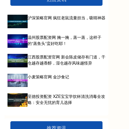
沪深策略官网 疯狂老鼠流量担当，吸睛神器
温州股票配资网 腌一腌，蒸一蒸，这样子
的“蒸鱼头”蛮好吃耶！
江西股票配资官网 新会陈皮储存有门道，干
仓越存越香醇，湿仓越存风味越怪异
小麦策略官网 金沙食记
至德投资配资 XZE宝宝学饮杯清洗消毒全攻
略：安全无忧的育儿选择
推荐资讯