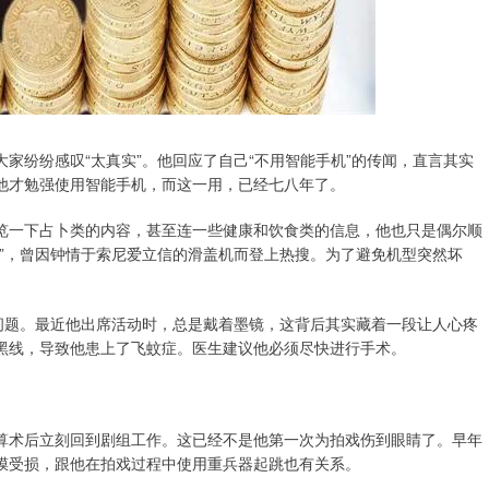
家纷纷感叹“太真实”。他回应了自己“不用智能手机”的传闻，直言其实
他才勉强使用智能手机，而这一用，已经七八年了。
览一下占卜类的内容，甚至连一些健康和饮食类的信息，他也只是偶尔顺
”，曾因钟情于索尼爱立信的滑盖机而登上热搜。为了避免机型突然坏
问题。最近他出席活动时，总是戴着墨镜，这背后其实藏着一段让人心疼
黑线，导致他患上了飞蚊症。医生建议他必须尽快进行手术。
算术后立刻回到剧组工作。这已经不是他第一次为拍戏伤到眼睛了。早年
膜受损，跟他在拍戏过程中使用重兵器起跳也有关系。