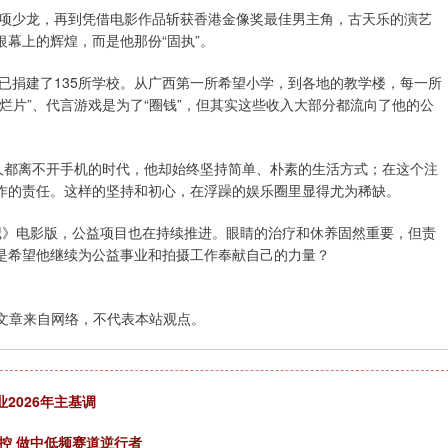
的项少龙，再到凭借电影作品斩获香港金像奖最佳男主角，古天乐的演艺
幕上的辉煌，而是他那份“固执”。
今已捐建了135所学校。从广西第一所希望小学，到各地的教学楼，每一所
烂片”、代言游戏是为了“圈钱”，但其实这些收入大部分都流向了他的公
人都离不开手机的时代，他却始终坚持简单、朴素的生活方式；在这个注
作的责任。这样的坚持和初心，在浮躁的娱乐圈里显得尤为稀缺。
记》电影版，公益项目也在持续推进。眼睛的治疗和休养固然重要，但责
是希望他继续为公益事业和拍摄工作奉献自己的力量？
文章来自网络，不代表本站观点。
2026年主基调
控 做中低频赛道逆行者