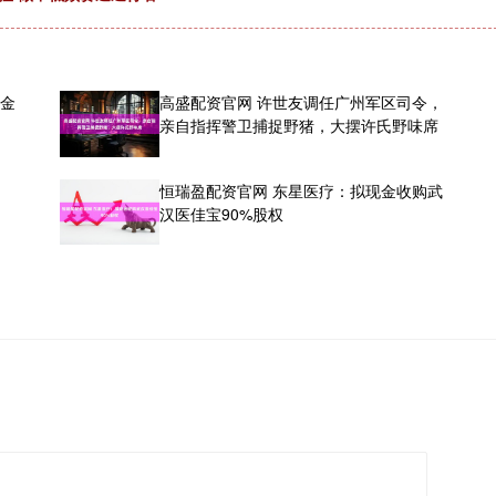
成金
高盛配资官网 许世友调任广州军区司令，
亲自指挥警卫捕捉野猪，大摆许氏野味席
统
恒瑞盈配资官网 东星医疗：拟现金收购武
汉医佳宝90%股权