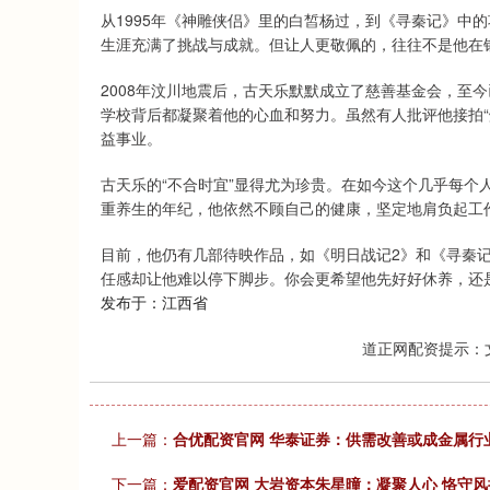
从1995年《神雕侠侣》里的白皙杨过，到《寻秦记》中
生涯充满了挑战与成就。但让人更敬佩的，往往不是他在银
2008年汶川地震后，古天乐默默成立了慈善基金会，至
学校背后都凝聚着他的心血和努力。虽然有人批评他接拍“
益事业。
古天乐的“不合时宜”显得尤为珍贵。在如今这个几乎每个
重养生的年纪，他依然不顾自己的健康，坚定地肩负起工
目前，他仍有几部待映作品，如《明日战记2》和《寻秦
任感却让他难以停下脚步。你会更希望他先好好休养，还
发布于：江西省
道正网配资提示：
上一篇：
合优配资官网 华泰证券：供需改善或成金属行业
下一篇：
爱配资官网 大岩资本朱星曈：凝聚人心 恪守风