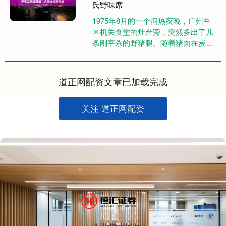
氏野味席
1975年8月的一个闷热夜晚，广州军
区机关食堂的灶台旁，突然多出了几
条刚宰杀的野猪腿。随着猪肉在炭火
上滋滋作响，空气中弥漫着浓浓的焦
香味。大家听说这些肉是司令员....
道正网配资文章已加载完成
关注 道正网配资