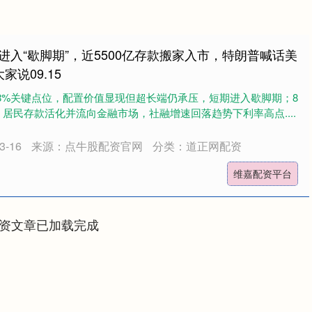
进入“歇脚期”，近5500亿存款搬家入市，特朗普喊话美
家说09.15
.8%关键点位，配置价值显现但超长端仍承压，短期进入歇脚期；8
居民存款活化并流向金融市场，社融增速回落趋势下利率高点....
-16
来源：点牛股配资官网
分类：道正网配资
维嘉配资平台
资文章已加载完成