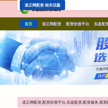
道正网配资 相关话题
首页
道正网配资
配资炒股平台
实盘配
道正网配资,配资炒股平台,实盘配资,配资服务,