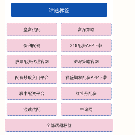
话题标签
垒富优配
富深策略
保利配资
319配资APP下载
股票配资代理官网
沪深策略官网
配资炒股入门平台
祥盛期权配资APP下载
联丰配资平台
红牡丹配资
溢诚优配
牛途网
全部话题标签