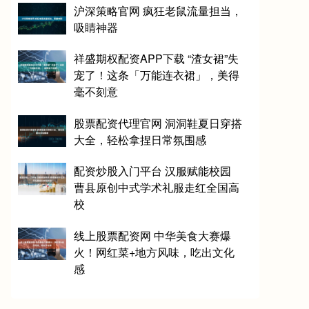
沪深策略官网 疯狂老鼠流量担当，
吸睛神器
祥盛期权配资APP下载 “渣女裙”失
宠了！这条「万能连衣裙」，美得
毫不刻意
股票配资代理官网 洞洞鞋夏日穿搭
大全，轻松拿捏日常氛围感
配资炒股入门平台 汉服赋能校园
曹县原创中式学术礼服走红全国高
校
线上股票配资网 中华美食大赛爆
火！网红菜+地方风味，吃出文化
感